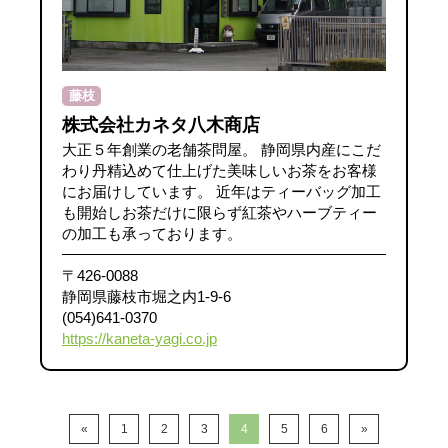
藤枝
株式会社カネタ八木商店
大正５年創業の老舗茶問屋。 静岡県内産にこだ
わり丹精込めて仕上げた美味しいお茶をお客様
にお届けしています。 近年はティーバッグ加工
も開始しお茶だけに限らず紅茶やハーブティー
の加工も承っております。
〒426-0088
静岡県藤枝市堀之内1-9-6
(054)641-0370
https://kaneta-yagi.co.jp
«
1
2
3
4
5
6
»