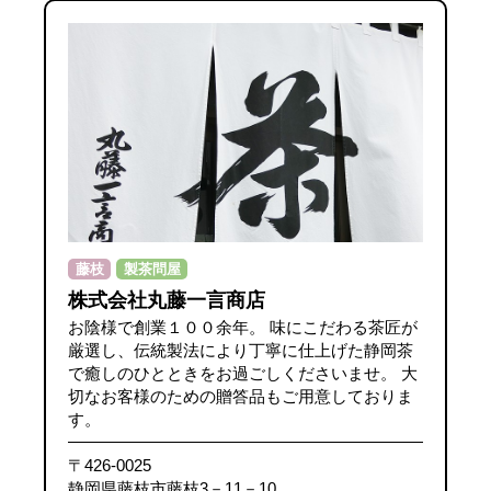
藤枝
製茶問屋
株式会社丸藤一言商店
お陰様で創業１００余年。 味にこだわる茶匠が
厳選し、伝統製法により丁寧に仕上げた静岡茶
で癒しのひとときをお過ごしくださいませ。 大
切なお客様のための贈答品もご用意しておりま
す。
〒426-0025
静岡県藤枝市藤枝3－11－10