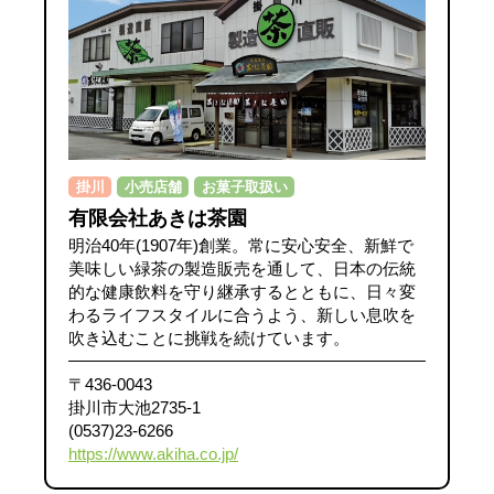
掛川
小売店舗
お菓子取扱い
有限会社あきは茶園
明治40年(1907年)創業。常に安心安全、新鮮で
美味しい緑茶の製造販売を通して、日本の伝統
的な健康飲料を守り継承するとともに、日々変
わるライフスタイルに合うよう、新しい息吹を
吹き込むことに挑戦を続けています。
〒436-0043
掛川市大池2735-1
(0537)23-6266
https://www.akiha.co.jp/