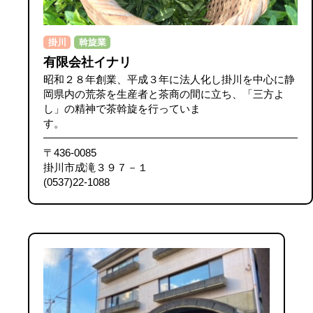
掛川
斡旋業
有限会社イナリ
昭和２８年創業、平成３年に法人化し掛川を中心に静
岡県内の荒茶を生産者と茶商の間に立ち、「三方よ
し」の精神で茶斡旋を行っていま
す
〒436-0085
掛川市成滝３９７－１
(0537)22-1088