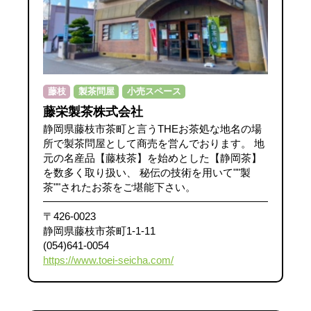
藤枝
製茶問屋
小売スペース
藤栄製茶株式会社
静岡県藤枝市茶町と言うTHEお茶処な地名の場
所で製茶問屋として商売を営んでおります。 地
元の名産品【藤枝茶】を始めとした【静岡茶】
を数多く取り扱い、 秘伝の技術を用いて""製
茶""されたお茶をご堪能下さい。
〒426-0023
静岡県藤枝市茶町1-1-11
(054)641-0054
https://www.toei-seicha.com/