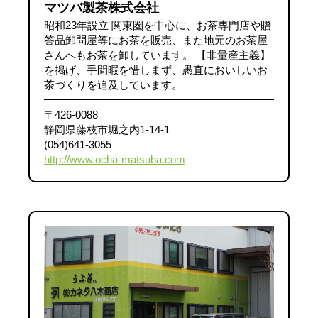
マツバ製茶株式会社
昭和23年設立 関東圏を中心に、お茶専門店や贈
答品卸問屋等にお茶を販売、また地元のお茶屋
さんへもお茶を卸しています。 【非量産主義】
を掲げ、手間暇を惜しまず、愚直においしいお
茶づくりを追及しています。
〒426-0088
静岡県藤枝市堀之内1-14-1
(054)641-3055
http://www.ocha-matsuba.com