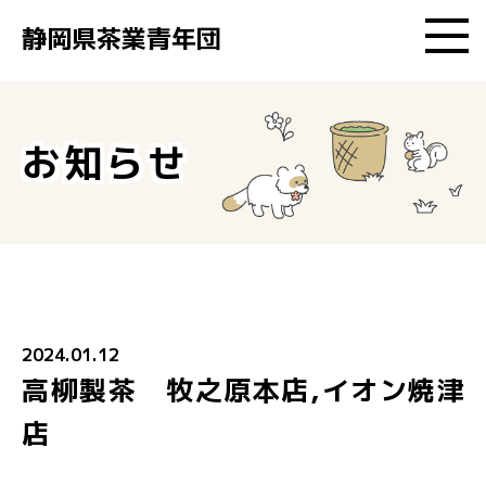
静岡県茶業青年団
静岡県茶業青年団とは
お知らせ
加盟企業検索
イベント
お知らせ
2024.01.12
高柳製茶 牧之原本店,イオン焼津
お問い合わせ
店