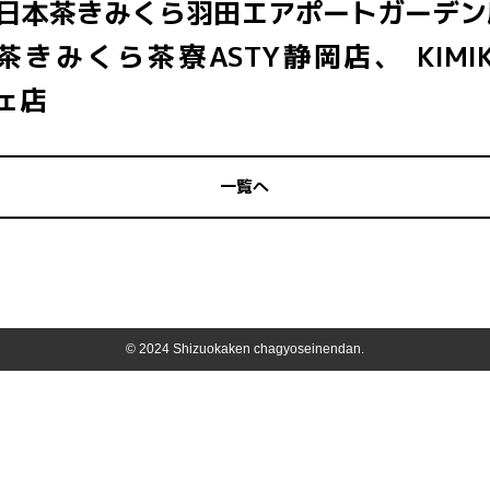
日本茶きみくら羽田エアポートガーデン
くら茶寮ASTY静岡店、 KIMIKURA
シェ店
一覧へ
© 2024 Shizuokaken chagyoseinendan.