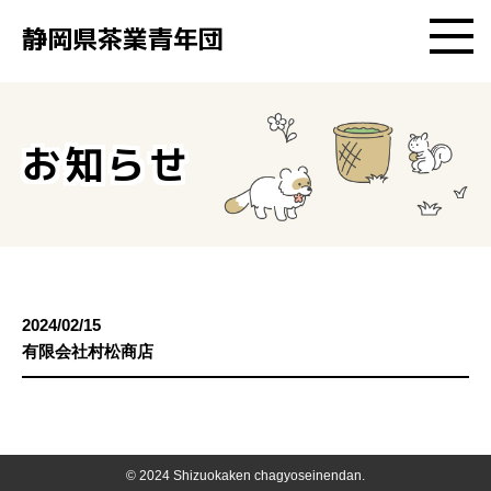
静岡県茶業青年団
静岡県茶業青年団とは
お知らせ
加盟企業検索
イベント
お知らせ
2024/02/15
有限会社村松商店
お問い合わせ
© 2024 Shizuokaken chagyoseinendan.